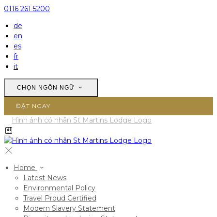
0116 261 5200
de
en
es
fr
it
CHỌN NGÔN NGỮ
ĐẶT NGAY
Home
Latest News
Environmental Policy
Travel Proud Certified
Modern Slavery Statement