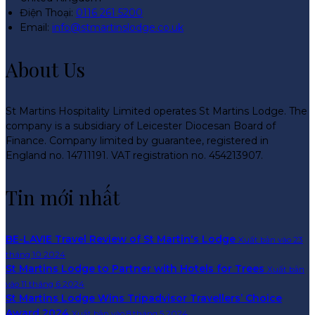
Điện Thoại
:
0116 261 5200
Email:
info@stmartinslodge.co.uk
About Us
St Martins Hospitality Limited operates St Martins Lodge. The
company is a subsidiary of Leicester Diocesan Board of
Finance. Company limited by guarantee, registered in
England no. 14711191. VAT registration no. 454213907.
Tin mới nhất
BE-LAVIE Travel Review of St Martin's Lodge
Xuất bản vào 23
tháng 10 2024
St Martins Lodge to Partner with Hotels for Trees
Xuất bản
vào 11 tháng 6 2024
St Martins Lodge Wins Tripadvisor Travellers’ Choice
Award 2024
Xuất bản vào 8 tháng 5 2024