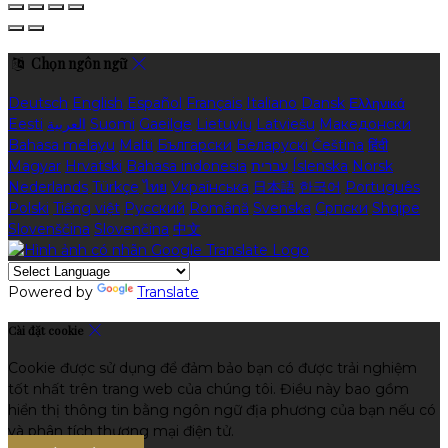
Chọn ngôn ngữ
Deutsch
English
Español
Français
Italiano
Dansk
Ελληνικά
Eesti
العربية
Suomi
Gaeilge
Lietuvių
Latviešu
Македонски
Bahasa melayu
Malti
Български
Беларускі
Čeština
हिंदी
Magyar
Hrvatski
Bahasa indonesia
עברית
Íslenska
Norsk
Nederlands
Türkçe
ไทย
Українська
日本語
한국어
Português
Polski
Tiếng việt
Русский
Română
Svenska
Српски
Shqipe
Slovenščina
Slovenčina
中文
Powered by
Translate
Cài đặt cookie
Cookie được sử dụng để đảm bảo bạn có được trải nghiệm
tốt nhất trên trang web của chúng tôi. Điều này bao gồm
hiển thị thông tin bằng ngôn ngữ địa phương của bạn nếu có
và phân tích thương mại điện tử.