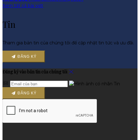
Xem tất cả bài viết
Tin
Tham gia bản tin của chúng tôi để cập nhật tin tức và ưu đãi.
ĐĂNG KÝ
Đăng ký vào bản tin của chúng tôi
ĐĂNG KÝ