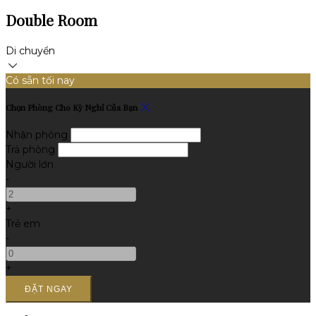
Double Room
Di chuyển
Có sẵn tối nay
Chọn Phòng Cho Kỳ Nghỉ Của Bạn
Nhận phòng
Trả phòng
Người lớn
-
+
Trẻ em
-
+