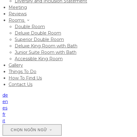
Diversity and Inclusion Statement
Meeting
Reviews
Rooms
Double Room
Deluxe Double Room
Superior Double Room
Deluxe King Room with Bath
Junior Suite Room with Bath
Accessible King Room
Gallery
Things To Do
How To Find Us
Contact Us
de
en
es
fr
it
CHỌN NGÔN NGỮ