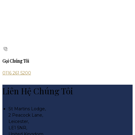
Gọi Chúng Tôi
0116 261 5200
Liên Hệ Chúng Tôi
St Martins Lodge,
2 Peacock Lane,
Leicester,
LE1 5NR,
United Kingdom