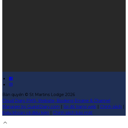
Bản quyền
©
St Martins Lodge 2026
Cloud Diary PMS, Website, Booking Engine & Channel
Manager by GuestDiary.com
|
Sơ đồ trang web
|
Chính sách
|
Điều khoản và điều kiện
|
Chính sách bảo mật