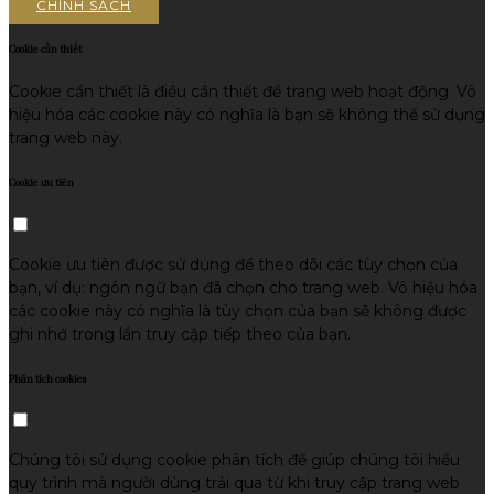
CHÍNH SÁCH
Cookie cần thiết
Cookie cần thiết là điều cần thiết để trang web hoạt động. Vô
hiệu hóa các cookie này có nghĩa là bạn sẽ không thể sử dụng
trang web này.
Cookie ưu tiên
Cookie ưu tiên được sử dụng để theo dõi các tùy chọn của
bạn, ví dụ: ngôn ngữ bạn đã chọn cho trang web. Vô hiệu hóa
các cookie này có nghĩa là tùy chọn của bạn sẽ không được
ghi nhớ trong lần truy cập tiếp theo của bạn.
Phân tích cookies
Chúng tôi sử dụng cookie phân tích để giúp chúng tôi hiểu
quy trình mà người dùng trải qua từ khi truy cập trang web