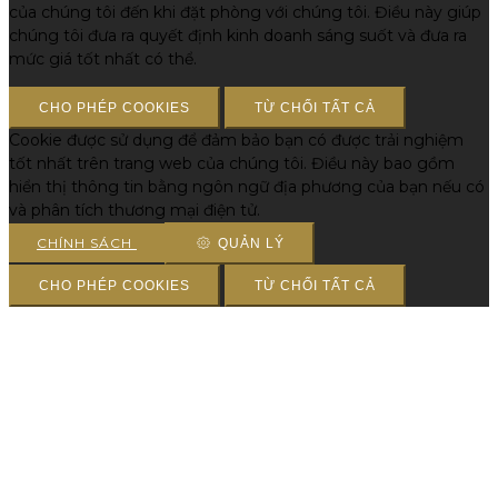
của chúng tôi đến khi đặt phòng với chúng tôi. Điều này giúp
chúng tôi đưa ra quyết định kinh doanh sáng suốt và đưa ra
mức giá tốt nhất có thể.
CHO PHÉP COOKIES
TỪ CHỐI TẤT CẢ
Cookie được sử dụng để đảm bảo bạn có được trải nghiệm
tốt nhất trên trang web của chúng tôi. Điều này bao gồm
hiển thị thông tin bằng ngôn ngữ địa phương của bạn nếu có
và phân tích thương mại điện tử.
CHÍNH SÁCH
QUẢN LÝ
CHO PHÉP COOKIES
TỪ CHỐI TẤT CẢ