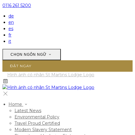
0116 261 5200
de
en
es
fr
it
CHỌN NGÔN NGỮ
ĐẶT NGAY
Home
Latest News
Environmental Policy
Travel Proud Certified
Modern Slavery Statement