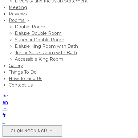
Diversity and Inclusion Statement
Meeting
Reviews
Rooms
Double Room
Deluxe Double Room
Superior Double Room
Deluxe King Room with Bath
Junior Suite Room with Bath
Accessible King Room
Gallery
Things To Do
How To Find Us
Contact Us
de
en
es
fr
it
CHỌN NGÔN NGỮ