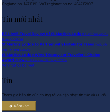
England no. 14711191. VAT registration no. 454213907.
Tin mới nhất
BE-LAVIE Travel Review of St Martin's Lodge
Xuất bản vào 23
tháng 10 2024
St Martins Lodge to Partner with Hotels for Trees
Xuất bản
vào 11 tháng 6 2024
St Martins Lodge Wins Tripadvisor Travellers’ Choice
Award 2024
Xuất bản vào 8 tháng 5 2024
Xem tất cả bài viết
Tin
Tham gia bản tin của chúng tôi để cập nhật tin tức và ưu đãi.
ĐĂNG KÝ