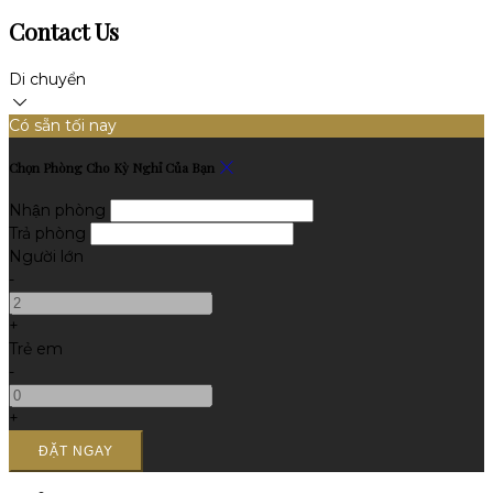
Contact Us
Di chuyển
Có sẵn tối nay
Chọn Phòng Cho Kỳ Nghỉ Của Bạn
Nhận phòng
Trả phòng
Người lớn
-
+
Trẻ em
-
+