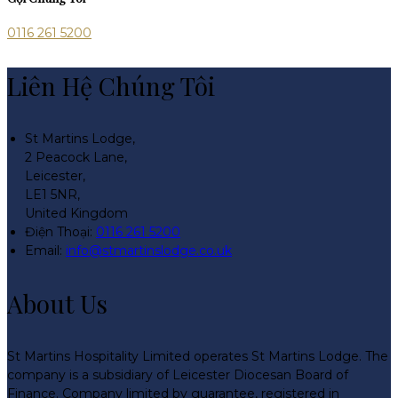
0116 261 5200
Liên Hệ Chúng Tôi
St Martins Lodge,
2 Peacock Lane,
Leicester,
LE1 5NR,
United Kingdom
Điện Thoại
:
0116 261 5200
Email:
info@stmartinslodge.co.uk
About Us
St Martins Hospitality Limited operates St Martins Lodge. The
company is a subsidiary of Leicester Diocesan Board of
Finance. Company limited by guarantee, registered in